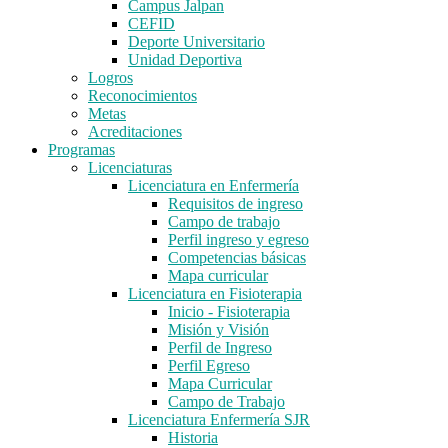
Campus Jalpan
CEFID
Deporte Universitario
Unidad Deportiva
Logros
Reconocimientos
Metas
Acreditaciones
Programas
Licenciaturas
Licenciatura en Enfermería
Requisitos de ingreso
Campo de trabajo
Perfil ingreso y egreso
Competencias básicas
Mapa curricular
Licenciatura en Fisioterapia
Inicio - Fisioterapia
Misión y Visión
Perfil de Ingreso
Perfil Egreso
Mapa Curricular
Campo de Trabajo
Licenciatura Enfermería SJR
Historia