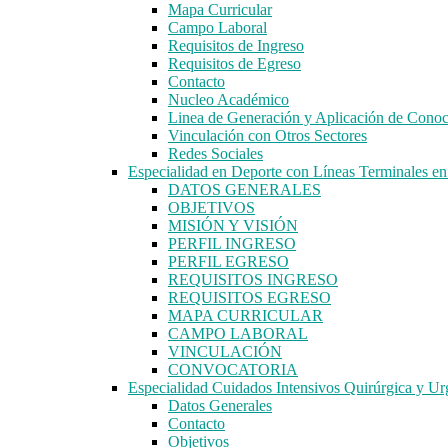
Mapa Curricular
Campo Laboral
Requisitos de Ingreso
Requisitos de Egreso
Contacto
Nucleo Académico
Linea de Generación y Aplicación de Cono
Vinculación con Otros Sectores
Redes Sociales
Especialidad en Deporte con Líneas Terminales 
DATOS GENERALES
OBJETIVOS
MISIÓN Y VISIÓN
PERFIL INGRESO
PERFIL EGRESO
REQUISITOS INGRESO
REQUISITOS EGRESO
MAPA CURRICULAR
CAMPO LABORAL
VINCULACIÓN
CONVOCATORIA
Especialidad Cuidados Intensivos Quirúrgica y Ur
Datos Generales
Contacto
Objetivos