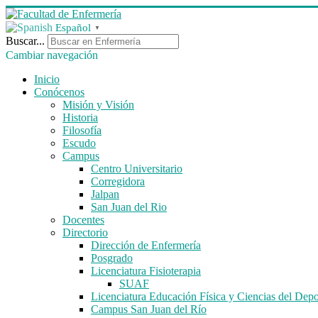
Español
▼
Buscar...
Cambiar navegación
Inicio
Conócenos
Misión y Visión
Historia
Filosofía
Escudo
Campus
Centro Universitario
Corregidora
Jalpan
San Juan del Rio
Docentes
Directorio
Dirección de Enfermería
Posgrado
Licenciatura Fisioterapia
SUAF
Licenciatura Educación Física y Ciencias del Depo
Campus San Juan del Río