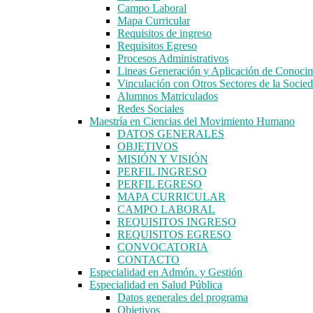
Campo Laboral
Mapa Curricular
Requisitos de ingreso
Requisitos Egreso
Procesos Administrativos
Lineas Generación y Aplicación de Conoci
Vinculación con Otros Sectores de la Socie
Alumnos Matriculados
Redes Sociales
Maestría en Ciencias del Movimiento Humano
DATOS GENERALES
OBJETIVOS
MISIÓN Y VISIÓN
PERFIL INGRESO
PERFIL EGRESO
MAPA CURRICULAR
CAMPO LABORAL
REQUISITOS INGRESO
REQUISITOS EGRESO
CONVOCATORIA
CONTACTO
Especialidad en Admón. y Gestión
Especialidad en Salud Pública
Datos generales del programa
Objetivos