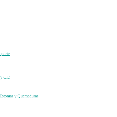
eporte
 y C.D.
s Estomas y Quemaduras