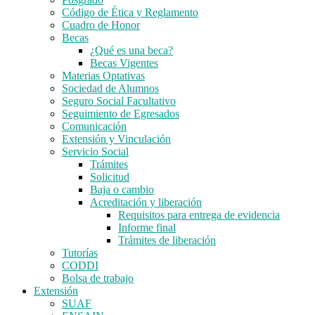
Código de Ética y Reglamento
Cuadro de Honor
Becas
¿Qué es una beca?
Becas Vigentes
Materias Optativas
Sociedad de Alumnos
Seguro Social Facultativo
Seguimiento de Egresados
Comunicación
Extensión y Vinculación
Servicio Social
Trámites
Solicitud
Baja o cambio
Acreditación y liberación
Requisitos para entrega de evidencia
Informe final
Trámites de liberación
Tutorías
CODDI
Bolsa de trabajo
Extensión
SUAF