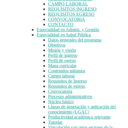
CAMPO LABORAL
REQUISITOS INGRESO
REQUISITOS EGRESO
CONVOCATORIA
CONTACTO
Especialidad en Admón. y Gestión
Especialidad en Salud Pública
Datos generales del programa
Objetivos
Misión y visión
Perfil de ingreso
Perfil de egreso
Mapa curricular
Contenidos mínimos
Campo laboral
Requisitos de Ingreso
Requisitos de egreso
Convocatoria
Procesos administrativos
Núcleo básico
Líneas de generación y aplicación del
conocimiento (LGAC)
Productividad académica relevante
Tutorías
Vinculación con otros sectores de la