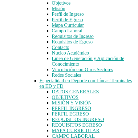
Objetivos
Misión
Perfil de Ingreso
Perfil de Egreso
Mapa Curricular
Campo Laboral
Requisitos de Ingreso
Requisitos de Egreso
Contacto
Nucleo Académico
Linea de Generación y Aplicación de
Conocimiento
Vinculación con Otros Sectores
Redes Sociales
Especialidad en Deporte con Líneas Terminales
en ED y FD
DATOS GENERALES
OBJETIVOS
MISIÓN Y VISIÓN
PERFIL INGRESO
PERFIL EGRESO
REQUISITOS INGRESO
REQUISITOS EGRESO
MAPA CURRICULAR
CAMPO LABORAL