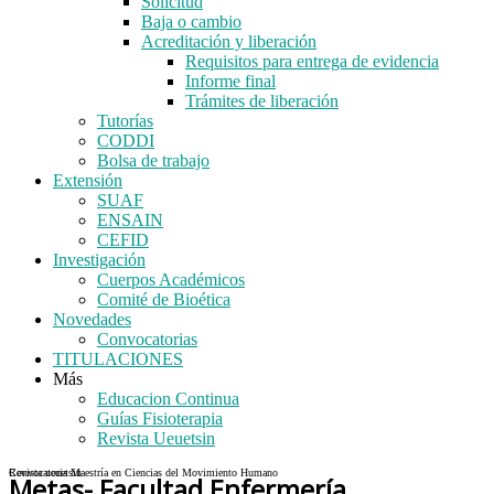
Solicitud
Baja o cambio
Acreditación y liberación
Requisitos para entrega de evidencia
Informe final
Trámites de liberación
Tutorías
CODDI
Bolsa de trabajo
Extensión
SUAF
ENSAIN
CEFID
Investigación
Cuerpos Académicos
Comité de Bioética
Novedades
Convocatorias
TITULACIONES
Más
Educacion Continua
Guías Fisioterapia
Revista Ueuetsin
Convocatoria Maestría en Ciencias del Movimiento Humano
Revista ueuetsin
Metas- Facultad Enfermería