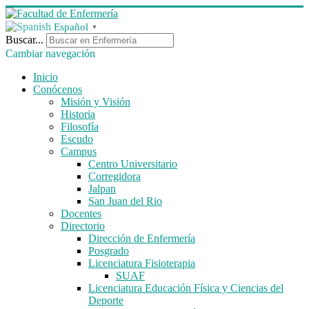
Español
▼
Buscar...
Cambiar navegación
Inicio
Conócenos
Misión y Visión
Historia
Filosofía
Escudo
Campus
Centro Universitario
Corregidora
Jalpan
San Juan del Rio
Docentes
Directorio
Dirección de Enfermería
Posgrado
Licenciatura Fisioterapia
SUAF
Licenciatura Educación Física y Ciencias del
Deporte