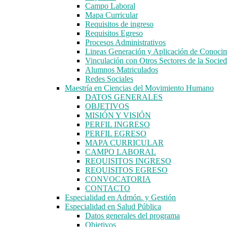
Campo Laboral
Mapa Curricular
Requisitos de ingreso
Requisitos Egreso
Procesos Administrativos
Lineas Generación y Aplicación de Conoci
Vinculación con Otros Sectores de la Socie
Alumnos Matriculados
Redes Sociales
Maestría en Ciencias del Movimiento Humano
DATOS GENERALES
OBJETIVOS
MISIÓN Y VISIÓN
PERFIL INGRESO
PERFIL EGRESO
MAPA CURRICULAR
CAMPO LABORAL
REQUISITOS INGRESO
REQUISITOS EGRESO
CONVOCATORIA
CONTACTO
Especialidad en Admón. y Gestión
Especialidad en Salud Pública
Datos generales del programa
Objetivos