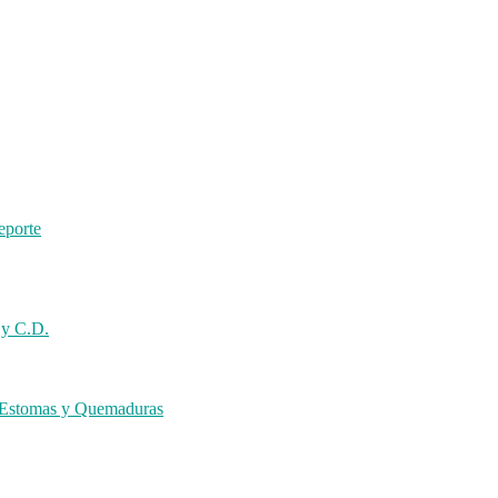
eporte
 y C.D.
s Estomas y Quemaduras