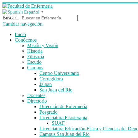
Español
▼
Buscar...
Cambiar navegación
Inicio
Conócenos
Misión y Visión
Historia
Filosofía
Escudo
Campus
Centro Universitario
Corregidora
Jalpan
San Juan del Rio
Docentes
Directorio
Dirección de Enfermería
Posgrado
Licenciatura Fisioterapia
SUAF
Licenciatura Educación Física y Ciencias del Depo
Campus San Juan del Río