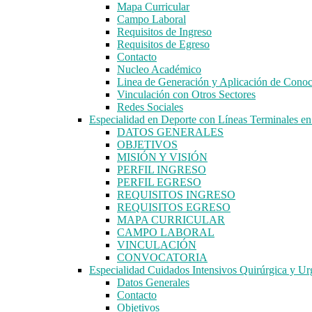
Mapa Curricular
Campo Laboral
Requisitos de Ingreso
Requisitos de Egreso
Contacto
Nucleo Académico
Linea de Generación y Aplicación de Cono
Vinculación con Otros Sectores
Redes Sociales
Especialidad en Deporte con Líneas Terminales 
DATOS GENERALES
OBJETIVOS
MISIÓN Y VISIÓN
PERFIL INGRESO
PERFIL EGRESO
REQUISITOS INGRESO
REQUISITOS EGRESO
MAPA CURRICULAR
CAMPO LABORAL
VINCULACIÓN
CONVOCATORIA
Especialidad Cuidados Intensivos Quirúrgica y Ur
Datos Generales
Contacto
Objetivos