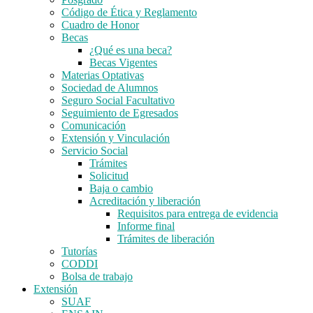
Código de Ética y Reglamento
Cuadro de Honor
Becas
¿Qué es una beca?
Becas Vigentes
Materias Optativas
Sociedad de Alumnos
Seguro Social Facultativo
Seguimiento de Egresados
Comunicación
Extensión y Vinculación
Servicio Social
Trámites
Solicitud
Baja o cambio
Acreditación y liberación
Requisitos para entrega de evidencia
Informe final
Trámites de liberación
Tutorías
CODDI
Bolsa de trabajo
Extensión
SUAF