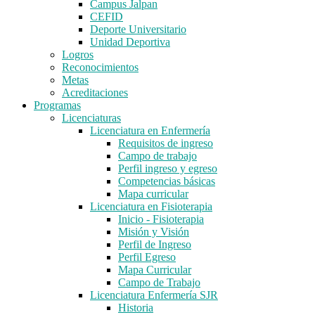
Campus Jalpan
CEFID
Deporte Universitario
Unidad Deportiva
Logros
Reconocimientos
Metas
Acreditaciones
Programas
Licenciaturas
Licenciatura en Enfermería
Requisitos de ingreso
Campo de trabajo
Perfil ingreso y egreso
Competencias básicas
Mapa curricular
Licenciatura en Fisioterapia
Inicio - Fisioterapia
Misión y Visión
Perfil de Ingreso
Perfil Egreso
Mapa Curricular
Campo de Trabajo
Licenciatura Enfermería SJR
Historia