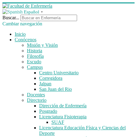
Español
▼
Buscar...
Cambiar navegación
Inicio
Conócenos
Misión y Visión
Historia
Filosofía
Escudo
Campus
Centro Universitario
Corregidora
Jalpan
San Juan del Rio
Docentes
Directorio
Dirección de Enfermería
Posgrado
Licenciatura Fisioterapia
SUAF
Licenciatura Educación Física y Ciencias del
Deporte