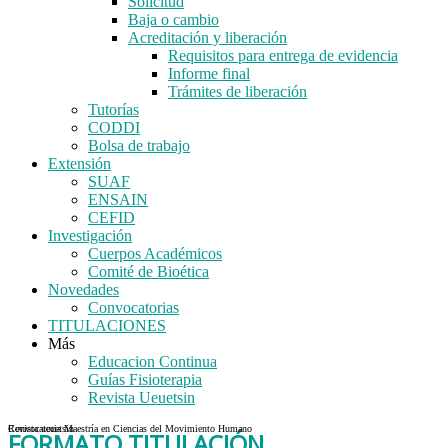
Solicitud
Baja o cambio
Acreditación y liberación
Requisitos para entrega de evidencia
Informe final
Trámites de liberación
Tutorías
CODDI
Bolsa de trabajo
Extensión
SUAF
ENSAIN
CEFID
Investigación
Cuerpos Académicos
Comité de Bioética
Novedades
Convocatorias
TITULACIONES
Más
Educacion Continua
Guías Fisioterapia
Revista Ueuetsin
Convocatoria Maestría en Ciencias del Movimiento Humano
Revista ueuetsin
FORMATO TITULACIÓN