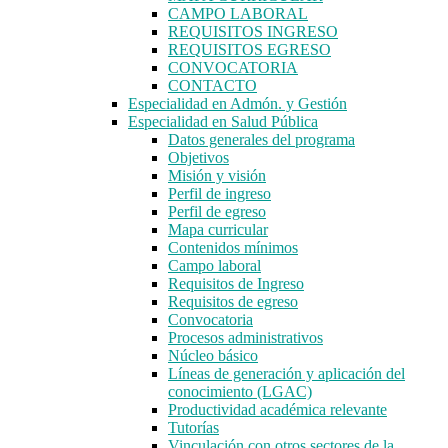
CAMPO LABORAL
REQUISITOS INGRESO
REQUISITOS EGRESO
CONVOCATORIA
CONTACTO
Especialidad en Admón. y Gestión
Especialidad en Salud Pública
Datos generales del programa
Objetivos
Misión y visión
Perfil de ingreso
Perfil de egreso
Mapa curricular
Contenidos mínimos
Campo laboral
Requisitos de Ingreso
Requisitos de egreso
Convocatoria
Procesos administrativos
Núcleo básico
Líneas de generación y aplicación del
conocimiento (LGAC)
Productividad académica relevante
Tutorías
Vinculación con otros sectores de la