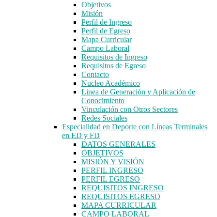
Objetivos
Misión
Perfil de Ingreso
Perfil de Egreso
Mapa Curricular
Campo Laboral
Requisitos de Ingreso
Requisitos de Egreso
Contacto
Nucleo Académico
Linea de Generación y Aplicación de
Conocimiento
Vinculación con Otros Sectores
Redes Sociales
Especialidad en Deporte con Líneas Terminales
en ED y FD
DATOS GENERALES
OBJETIVOS
MISIÓN Y VISIÓN
PERFIL INGRESO
PERFIL EGRESO
REQUISITOS INGRESO
REQUISITOS EGRESO
MAPA CURRICULAR
CAMPO LABORAL