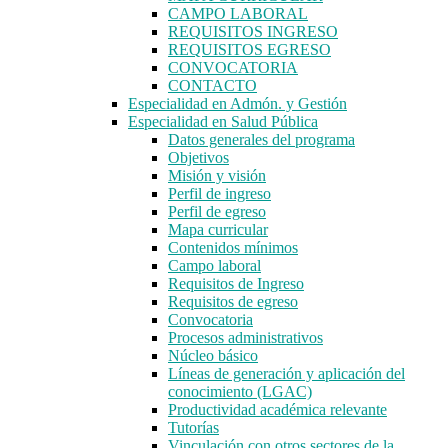
CAMPO LABORAL
REQUISITOS INGRESO
REQUISITOS EGRESO
CONVOCATORIA
CONTACTO
Especialidad en Admón. y Gestión
Especialidad en Salud Pública
Datos generales del programa
Objetivos
Misión y visión
Perfil de ingreso
Perfil de egreso
Mapa curricular
Contenidos mínimos
Campo laboral
Requisitos de Ingreso
Requisitos de egreso
Convocatoria
Procesos administrativos
Núcleo básico
Líneas de generación y aplicación del
conocimiento (LGAC)
Productividad académica relevante
Tutorías
Vinculación con otros sectores de la