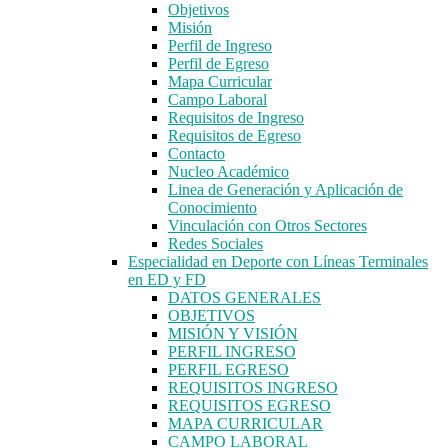
Objetivos
Misión
Perfil de Ingreso
Perfil de Egreso
Mapa Curricular
Campo Laboral
Requisitos de Ingreso
Requisitos de Egreso
Contacto
Nucleo Académico
Linea de Generación y Aplicación de
Conocimiento
Vinculación con Otros Sectores
Redes Sociales
Especialidad en Deporte con Líneas Terminales
en ED y FD
DATOS GENERALES
OBJETIVOS
MISIÓN Y VISIÓN
PERFIL INGRESO
PERFIL EGRESO
REQUISITOS INGRESO
REQUISITOS EGRESO
MAPA CURRICULAR
CAMPO LABORAL