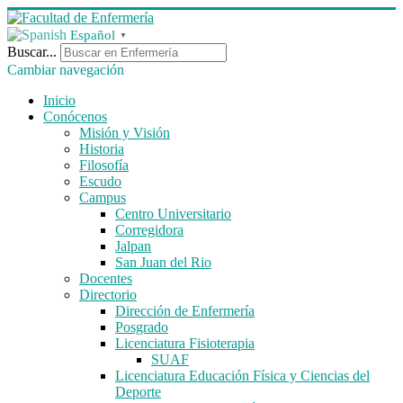
Español
▼
Buscar...
Cambiar navegación
Inicio
Conócenos
Misión y Visión
Historia
Filosofía
Escudo
Campus
Centro Universitario
Corregidora
Jalpan
San Juan del Rio
Docentes
Directorio
Dirección de Enfermería
Posgrado
Licenciatura Fisioterapia
SUAF
Licenciatura Educación Física y Ciencias del
Deporte