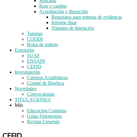
Solicitud
Baja o cambio
Acreditación y liberación
Requisitos para entrega de evidencia
Informe final
Trámites de liberación
Tutorías
CODDI
Bolsa de trabajo
Extensión
SUAF
ENSAIN
CEFID
Investigación
Cuerpos Académicos
Comité de Bioética
Novedades
Convocatorias
TITULACIONES
Más
Educacion Continua
Guías Fisioterapia
Revista Ueuetsin
CEFID