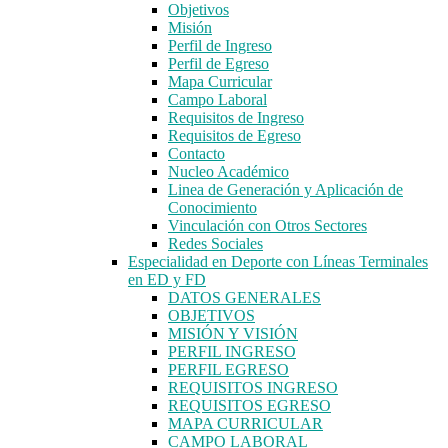
Objetivos
Misión
Perfil de Ingreso
Perfil de Egreso
Mapa Curricular
Campo Laboral
Requisitos de Ingreso
Requisitos de Egreso
Contacto
Nucleo Académico
Linea de Generación y Aplicación de
Conocimiento
Vinculación con Otros Sectores
Redes Sociales
Especialidad en Deporte con Líneas Terminales
en ED y FD
DATOS GENERALES
OBJETIVOS
MISIÓN Y VISIÓN
PERFIL INGRESO
PERFIL EGRESO
REQUISITOS INGRESO
REQUISITOS EGRESO
MAPA CURRICULAR
CAMPO LABORAL