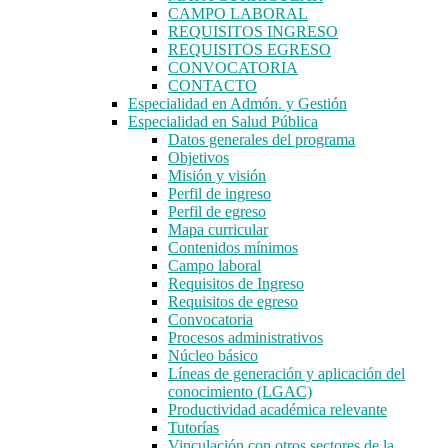
CAMPO LABORAL
REQUISITOS INGRESO
REQUISITOS EGRESO
CONVOCATORIA
CONTACTO
Especialidad en Admón. y Gestión
Especialidad en Salud Pública
Datos generales del programa
Objetivos
Misión y visión
Perfil de ingreso
Perfil de egreso
Mapa curricular
Contenidos mínimos
Campo laboral
Requisitos de Ingreso
Requisitos de egreso
Convocatoria
Procesos administrativos
Núcleo básico
Líneas de generación y aplicación del
conocimiento (LGAC)
Productividad académica relevante
Tutorías
Vinculación con otros sectores de la