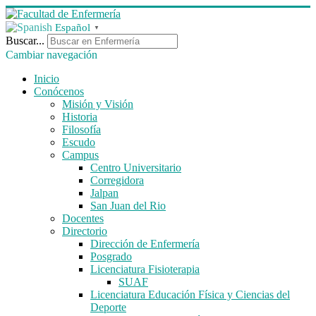
Español
▼
Buscar...
Cambiar navegación
Inicio
Conócenos
Misión y Visión
Historia
Filosofía
Escudo
Campus
Centro Universitario
Corregidora
Jalpan
San Juan del Rio
Docentes
Directorio
Dirección de Enfermería
Posgrado
Licenciatura Fisioterapia
SUAF
Licenciatura Educación Física y Ciencias del
Deporte