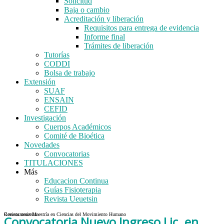
Solicitud
Baja o cambio
Acreditación y liberación
Requisitos para entrega de evidencia
Informe final
Trámites de liberación
Tutorías
CODDI
Bolsa de trabajo
Extensión
SUAF
ENSAIN
CEFID
Investigación
Cuerpos Académicos
Comité de Bioética
Novedades
Convocatorias
TITULACIONES
Más
Educacion Continua
Guías Fisioterapia
Revista Ueuetsin
Convocatoria Maestría en Ciencias del Movimiento Humano
Revista ueuetsin
Convocatoria Nuevo Ingreso Lic. en