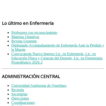
Lo último en Enfermería
Profesores con reconocimiento
Materias Optativas
Revista Ueuetsin
Diplomado Acompañamiento de Enfermería Ante la Pérdida y
la Muerte
Convocatoria Nuevo Ingreso Lic. en Enfermería, Lic. en
Educación Física y Ciencias del Deporte, Lic. en Fisioterapia
Propedéutico 2026-2
ADMINISTRACIÓN CENTRAL
Universidad Autónoma de Querétaro
Rectoría
Secretarías
Direcciones
Coordinaciones