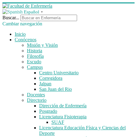
Español
▼
Buscar...
Cambiar navegación
Inicio
Conócenos
Misión y Visión
Historia
Filosofía
Escudo
Campus
Centro Universitario
Corregidora
Jalpan
San Juan del Rio
Docentes
Directorio
Dirección de Enfermería
Posgrado
Licenciatura Fisioterapia
SUAF
Licenciatura Educación Física y Ciencias del
Deporte