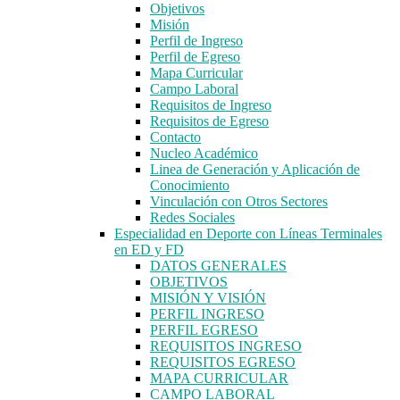
Objetivos
Misión
Perfil de Ingreso
Perfil de Egreso
Mapa Curricular
Campo Laboral
Requisitos de Ingreso
Requisitos de Egreso
Contacto
Nucleo Académico
Linea de Generación y Aplicación de
Conocimiento
Vinculación con Otros Sectores
Redes Sociales
Especialidad en Deporte con Líneas Terminales
en ED y FD
DATOS GENERALES
OBJETIVOS
MISIÓN Y VISIÓN
PERFIL INGRESO
PERFIL EGRESO
REQUISITOS INGRESO
REQUISITOS EGRESO
MAPA CURRICULAR
CAMPO LABORAL