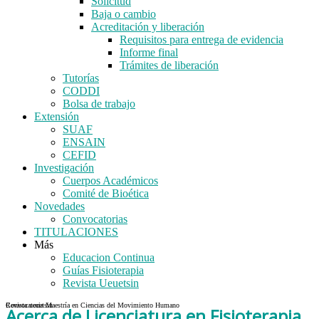
Solicitud
Baja o cambio
Acreditación y liberación
Requisitos para entrega de evidencia
Informe final
Trámites de liberación
Tutorías
CODDI
Bolsa de trabajo
Extensión
SUAF
ENSAIN
CEFID
Investigación
Cuerpos Académicos
Comité de Bioética
Novedades
Convocatorias
TITULACIONES
Más
Educacion Continua
Guías Fisioterapia
Revista Ueuetsin
Convocatoria Maestría en Ciencias del Movimiento Humano
Revista ueuetsin
Acerca de Licenciatura en Fisioterapia