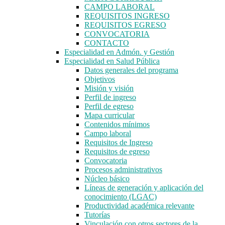
CAMPO LABORAL
REQUISITOS INGRESO
REQUISITOS EGRESO
CONVOCATORIA
CONTACTO
Especialidad en Admón. y Gestión
Especialidad en Salud Pública
Datos generales del programa
Objetivos
Misión y visión
Perfil de ingreso
Perfil de egreso
Mapa curricular
Contenidos mínimos
Campo laboral
Requisitos de Ingreso
Requisitos de egreso
Convocatoria
Procesos administrativos
Núcleo básico
Líneas de generación y aplicación del
conocimiento (LGAC)
Productividad académica relevante
Tutorías
Vinculación con otros sectores de la