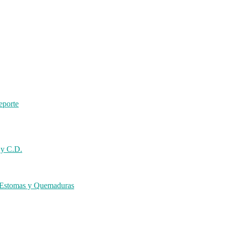
eporte
 y C.D.
s Estomas y Quemaduras