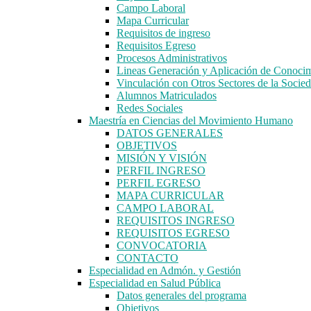
Campo Laboral
Mapa Curricular
Requisitos de ingreso
Requisitos Egreso
Procesos Administrativos
Lineas Generación y Aplicación de Conoci
Vinculación con Otros Sectores de la Socie
Alumnos Matriculados
Redes Sociales
Maestría en Ciencias del Movimiento Humano
DATOS GENERALES
OBJETIVOS
MISIÓN Y VISIÓN
PERFIL INGRESO
PERFIL EGRESO
MAPA CURRICULAR
CAMPO LABORAL
REQUISITOS INGRESO
REQUISITOS EGRESO
CONVOCATORIA
CONTACTO
Especialidad en Admón. y Gestión
Especialidad en Salud Pública
Datos generales del programa
Objetivos