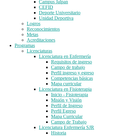
Campus Jalpan
CEFID
Deporte Universitario
Unidad Deportiva
Logros
Reconocimientos
Metas
Acreditaciones
Programas
Licenciaturas
Licenciatura en Enfermería
Requisitos de ingreso
Campo de trabajo
Perfil ingreso y egreso
Competencias básicas
Mapa curricular
Licenciatura en Fisioterapia
Inicio - Fisioterapia
Misión y Visión
Perfil de Ingreso
Perfil Egreso
Mapa Curricular
Campo de Trabajo
Licenciatura Enfermería SJR
Historia