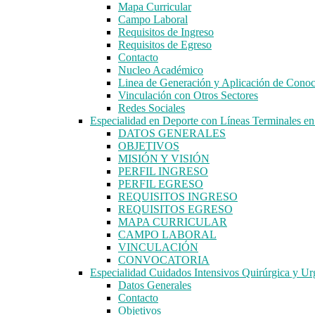
Mapa Curricular
Campo Laboral
Requisitos de Ingreso
Requisitos de Egreso
Contacto
Nucleo Académico
Linea de Generación y Aplicación de Cono
Vinculación con Otros Sectores
Redes Sociales
Especialidad en Deporte con Líneas Terminales 
DATOS GENERALES
OBJETIVOS
MISIÓN Y VISIÓN
PERFIL INGRESO
PERFIL EGRESO
REQUISITOS INGRESO
REQUISITOS EGRESO
MAPA CURRICULAR
CAMPO LABORAL
VINCULACIÓN
CONVOCATORIA
Especialidad Cuidados Intensivos Quirúrgica y Ur
Datos Generales
Contacto
Objetivos