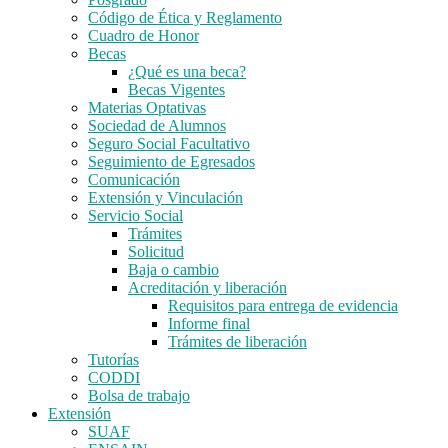
Código de Ética y Reglamento
Cuadro de Honor
Becas
¿Qué es una beca?
Becas Vigentes
Materias Optativas
Sociedad de Alumnos
Seguro Social Facultativo
Seguimiento de Egresados
Comunicación
Extensión y Vinculación
Servicio Social
Trámites
Solicitud
Baja o cambio
Acreditación y liberación
Requisitos para entrega de evidencia
Informe final
Trámites de liberación
Tutorías
CODDI
Bolsa de trabajo
Extensión
SUAF