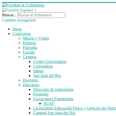
Español
▼
Buscar...
Cambiar navegación
Inicio
Conócenos
Misión y Visión
Historia
Filosofía
Escudo
Campus
Centro Universitario
Corregidora
Jalpan
San Juan del Rio
Docentes
Directorio
Dirección de Enfermería
Posgrado
Licenciatura Fisioterapia
SUAF
Licenciatura Educación Física y Ciencias del Depo
Campus San Juan del Río