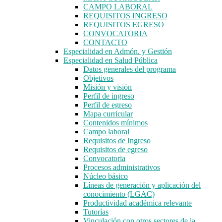
CAMPO LABORAL
REQUISITOS INGRESO
REQUISITOS EGRESO
CONVOCATORIA
CONTACTO
Especialidad en Admón. y Gestión
Especialidad en Salud Pública
Datos generales del programa
Objetivos
Misión y visión
Perfil de ingreso
Perfil de egreso
Mapa curricular
Contenidos mínimos
Campo laboral
Requisitos de Ingreso
Requisitos de egreso
Convocatoria
Procesos administrativos
Núcleo básico
Líneas de generación y aplicación del
conocimiento (LGAC)
Productividad académica relevante
Tutorías
Vinculación con otros sectores de la