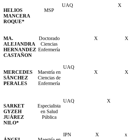
UAQ
X
HELIOS
MSP
MANCERA
ROQUE*
MA.
Doctorado
X
X
ALEJANDRA
Ciencias
HERNANDEZ
Enfermería
CASTAÑON
UAQ
MERCEDES
Maestría en
X
X
SÁNCHEZ
Ciencias de
PERALES
Enfermería
UAQ
X
SARKET
Especialista
GYZEH
en Salud
JUÁREZ
Pública
NILO*
IPN
X
x
ÁNGEL
Maestría en