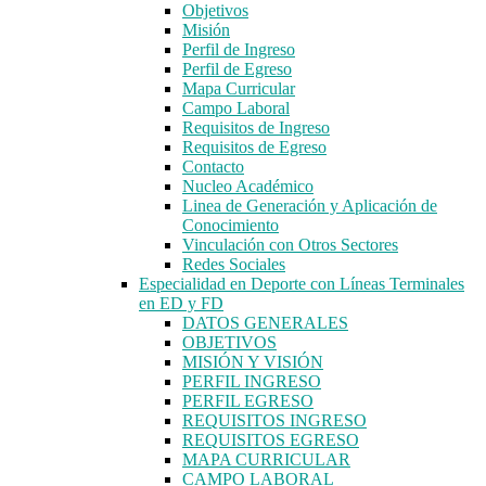
Objetivos
Misión
Perfil de Ingreso
Perfil de Egreso
Mapa Curricular
Campo Laboral
Requisitos de Ingreso
Requisitos de Egreso
Contacto
Nucleo Académico
Linea de Generación y Aplicación de
Conocimiento
Vinculación con Otros Sectores
Redes Sociales
Especialidad en Deporte con Líneas Terminales
en ED y FD
DATOS GENERALES
OBJETIVOS
MISIÓN Y VISIÓN
PERFIL INGRESO
PERFIL EGRESO
REQUISITOS INGRESO
REQUISITOS EGRESO
MAPA CURRICULAR
CAMPO LABORAL