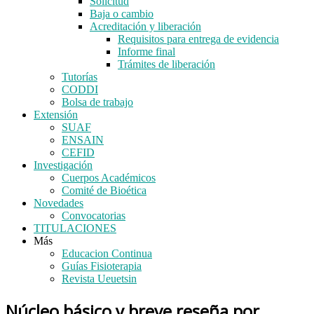
Solicitud
Baja o cambio
Acreditación y liberación
Requisitos para entrega de evidencia
Informe final
Trámites de liberación
Tutorías
CODDI
Bolsa de trabajo
Extensión
SUAF
ENSAIN
CEFID
Investigación
Cuerpos Académicos
Comité de Bioética
Novedades
Convocatorias
TITULACIONES
Más
Educacion Continua
Guías Fisioterapia
Revista Ueuetsin
Núcleo básico y breve reseña por