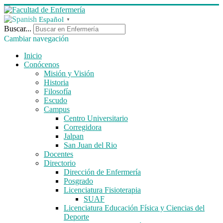
Español
▼
Buscar...
Cambiar navegación
Inicio
Conócenos
Misión y Visión
Historia
Filosofía
Escudo
Campus
Centro Universitario
Corregidora
Jalpan
San Juan del Rio
Docentes
Directorio
Dirección de Enfermería
Posgrado
Licenciatura Fisioterapia
SUAF
Licenciatura Educación Física y Ciencias del
Deporte