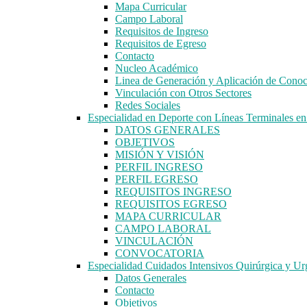
Mapa Curricular
Campo Laboral
Requisitos de Ingreso
Requisitos de Egreso
Contacto
Nucleo Académico
Linea de Generación y Aplicación de Cono
Vinculación con Otros Sectores
Redes Sociales
Especialidad en Deporte con Líneas Terminales 
DATOS GENERALES
OBJETIVOS
MISIÓN Y VISIÓN
PERFIL INGRESO
PERFIL EGRESO
REQUISITOS INGRESO
REQUISITOS EGRESO
MAPA CURRICULAR
CAMPO LABORAL
VINCULACIÓN
CONVOCATORIA
Especialidad Cuidados Intensivos Quirúrgica y Ur
Datos Generales
Contacto
Objetivos