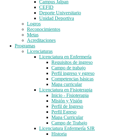
Campus Jalpan
CEFID
Deporte Universitario
Unidad Deportiva
Logros
Reconocimientos
Metas
Acreditaciones
Programas
Licenciaturas
Licenciatura en Enfermería
Requisitos de ingreso
Campo de trabajo
Perfil ingreso y egreso
Competencias básicas
Mapa curricular
Licenciatura en Fisioterapia
Inicio - Fisioterapia
Misión y Visión
Perfil de Ingreso
Perfil Egreso
Mapa Curricular
Campo de Trabajo
Licenciatura Enfermería SJR
Historia