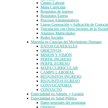
Campo Laboral
Mapa Curricular
Requisitos de ingreso
Requisitos Egreso
Procesos Administrativos
Lineas Generación y Aplicación de Conoci
Vinculación con Otros Sectores de la Socie
Alumnos Matriculados
Redes Sociales
Maestría en Ciencias del Movimiento Humano
DATOS GENERALES
OBJETIVOS
MISIÓN Y VISIÓN
PERFIL INGRESO
PERFIL EGRESO
MAPA CURRICULAR
CAMPO LABORAL
REQUISITOS INGRESO
REQUISITOS EGRESO
CONVOCATORIA
CONTACTO
Especialidad en Admón. y Gestión
Especialidad en Salud Pública
Datos generales del programa
Objetivos