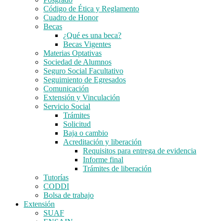
Código de Ética y Reglamento
Cuadro de Honor
Becas
¿Qué es una beca?
Becas Vigentes
Materias Optativas
Sociedad de Alumnos
Seguro Social Facultativo
Seguimiento de Egresados
Comunicación
Extensión y Vinculación
Servicio Social
Trámites
Solicitud
Baja o cambio
Acreditación y liberación
Requisitos para entrega de evidencia
Informe final
Trámites de liberación
Tutorías
CODDI
Bolsa de trabajo
Extensión
SUAF