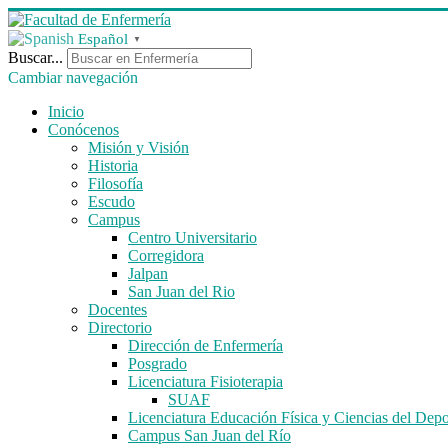
Español
▼
Buscar...
Cambiar navegación
Inicio
Conócenos
Misión y Visión
Historia
Filosofía
Escudo
Campus
Centro Universitario
Corregidora
Jalpan
San Juan del Rio
Docentes
Directorio
Dirección de Enfermería
Posgrado
Licenciatura Fisioterapia
SUAF
Licenciatura Educación Física y Ciencias del Depo
Campus San Juan del Río