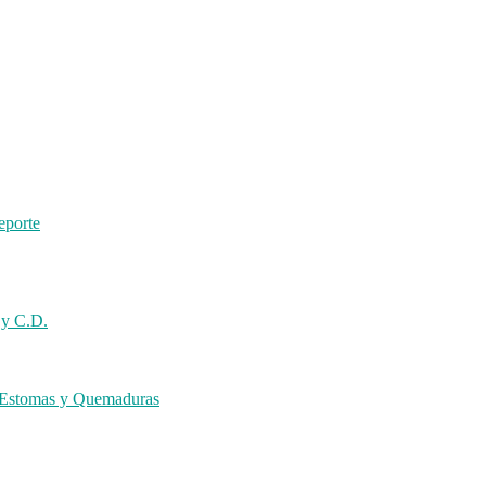
eporte
 y C.D.
s Estomas y Quemaduras