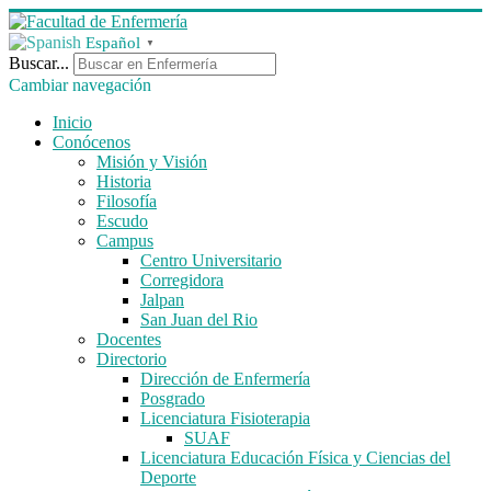
Español
▼
Buscar...
Cambiar navegación
Inicio
Conócenos
Misión y Visión
Historia
Filosofía
Escudo
Campus
Centro Universitario
Corregidora
Jalpan
San Juan del Rio
Docentes
Directorio
Dirección de Enfermería
Posgrado
Licenciatura Fisioterapia
SUAF
Licenciatura Educación Física y Ciencias del
Deporte