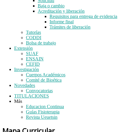
Solicitud
Baja o cambio
Acreditación y liberación
Requisitos para entrega de evidencia
Informe final
Trámites de liberación
Tutorías
CODDI
Bolsa de trabajo
Extensión
SUAF
ENSAIN
CEFID
Investigación
Cuerpos Académicos
Comité de Bioética
Novedades
Convocatorias
TITULACIONES
Más
Educacion Continua
Guías Fisioterapia
Revista Ueuetsin
Mapa Curricular