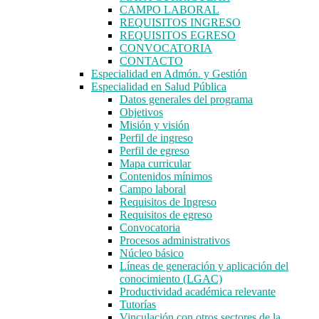
CAMPO LABORAL
REQUISITOS INGRESO
REQUISITOS EGRESO
CONVOCATORIA
CONTACTO
Especialidad en Admón. y Gestión
Especialidad en Salud Pública
Datos generales del programa
Objetivos
Misión y visión
Perfil de ingreso
Perfil de egreso
Mapa curricular
Contenidos mínimos
Campo laboral
Requisitos de Ingreso
Requisitos de egreso
Convocatoria
Procesos administrativos
Núcleo básico
Líneas de generación y aplicación del
conocimiento (LGAC)
Productividad académica relevante
Tutorías
Vinculación con otros sectores de la