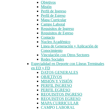
Objetivos
Misión
Perfil de Ingreso
Perfil de Egreso
Mapa Curricular
Campo Laboral
Requisitos de Ingreso
Requisitos de Egreso
Contacto
Nucleo Académico
Linea de Generación y Aplicación de
Conocimiento
Vinculación con Otros Sectores
Redes Sociales
Especialidad en Deporte con Líneas Terminales
en ED y FD
DATOS GENERALES
OBJETIVOS
MISIÓN Y VISIÓN
PERFIL INGRESO
PERFIL EGRESO
REQUISITOS INGRESO
REQUISITOS EGRESO
MAPA CURRICULAR
CAMPO LABORAL