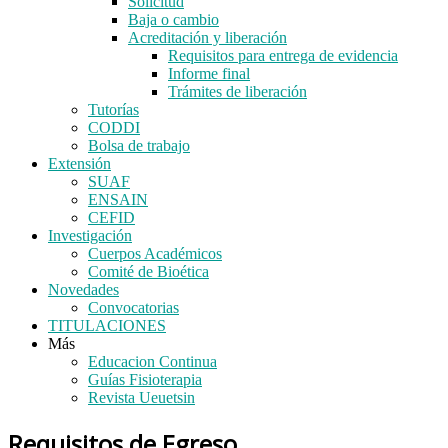
Solicitud
Baja o cambio
Acreditación y liberación
Requisitos para entrega de evidencia
Informe final
Trámites de liberación
Tutorías
CODDI
Bolsa de trabajo
Extensión
SUAF
ENSAIN
CEFID
Investigación
Cuerpos Académicos
Comité de Bioética
Novedades
Convocatorias
TITULACIONES
Más
Educacion Continua
Guías Fisioterapia
Revista Ueuetsin
Requisitos de Egreso