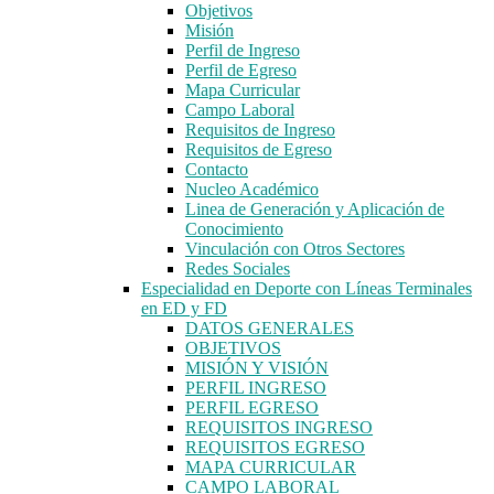
Objetivos
Misión
Perfil de Ingreso
Perfil de Egreso
Mapa Curricular
Campo Laboral
Requisitos de Ingreso
Requisitos de Egreso
Contacto
Nucleo Académico
Linea de Generación y Aplicación de
Conocimiento
Vinculación con Otros Sectores
Redes Sociales
Especialidad en Deporte con Líneas Terminales
en ED y FD
DATOS GENERALES
OBJETIVOS
MISIÓN Y VISIÓN
PERFIL INGRESO
PERFIL EGRESO
REQUISITOS INGRESO
REQUISITOS EGRESO
MAPA CURRICULAR
CAMPO LABORAL