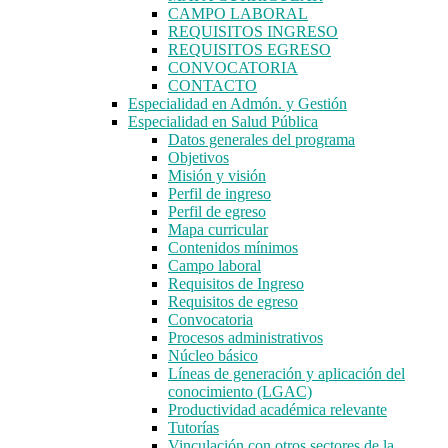
CAMPO LABORAL
REQUISITOS INGRESO
REQUISITOS EGRESO
CONVOCATORIA
CONTACTO
Especialidad en Admón. y Gestión
Especialidad en Salud Pública
Datos generales del programa
Objetivos
Misión y visión
Perfil de ingreso
Perfil de egreso
Mapa curricular
Contenidos mínimos
Campo laboral
Requisitos de Ingreso
Requisitos de egreso
Convocatoria
Procesos administrativos
Núcleo básico
Líneas de generación y aplicación del
conocimiento (LGAC)
Productividad académica relevante
Tutorías
Vinculación con otros sectores de la