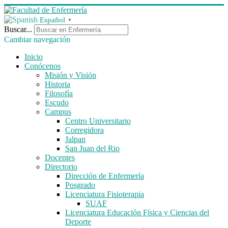
Español
▼
Buscar...
Cambiar navegación
Inicio
Conócenos
Misión y Visión
Historia
Filosofía
Escudo
Campus
Centro Universitario
Corregidora
Jalpan
San Juan del Rio
Docentes
Directorio
Dirección de Enfermería
Posgrado
Licenciatura Fisioterapia
SUAF
Licenciatura Educación Física y Ciencias del
Deporte