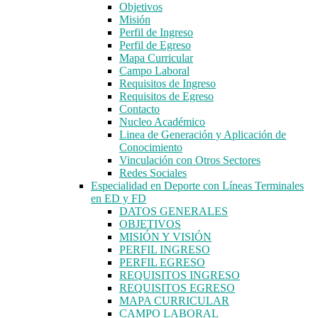
Objetivos
Misión
Perfil de Ingreso
Perfil de Egreso
Mapa Curricular
Campo Laboral
Requisitos de Ingreso
Requisitos de Egreso
Contacto
Nucleo Académico
Linea de Generación y Aplicación de
Conocimiento
Vinculación con Otros Sectores
Redes Sociales
Especialidad en Deporte con Líneas Terminales
en ED y FD
DATOS GENERALES
OBJETIVOS
MISIÓN Y VISIÓN
PERFIL INGRESO
PERFIL EGRESO
REQUISITOS INGRESO
REQUISITOS EGRESO
MAPA CURRICULAR
CAMPO LABORAL