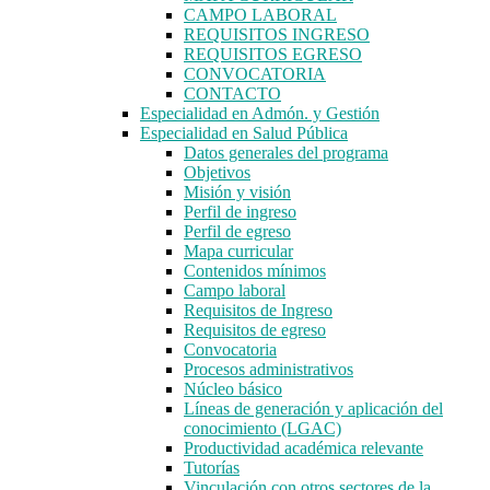
CAMPO LABORAL
REQUISITOS INGRESO
REQUISITOS EGRESO
CONVOCATORIA
CONTACTO
Especialidad en Admón. y Gestión
Especialidad en Salud Pública
Datos generales del programa
Objetivos
Misión y visión
Perfil de ingreso
Perfil de egreso
Mapa curricular
Contenidos mínimos
Campo laboral
Requisitos de Ingreso
Requisitos de egreso
Convocatoria
Procesos administrativos
Núcleo básico
Líneas de generación y aplicación del
conocimiento (LGAC)
Productividad académica relevante
Tutorías
Vinculación con otros sectores de la