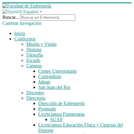
Español
▼
Buscar...
Cambiar navegación
Inicio
Conócenos
Misión y Visión
Historia
Filosofía
Escudo
Campus
Centro Universitario
Corregidora
Jalpan
San Juan del Rio
Docentes
Directorio
Dirección de Enfermería
Posgrado
Licenciatura Fisioterapia
SUAF
Licenciatura Educación Física y Ciencias del
Deporte