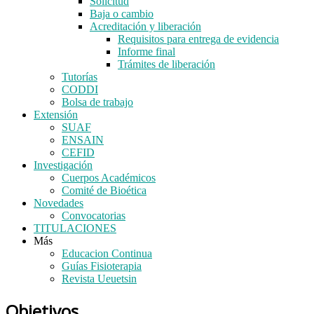
Solicitud
Baja o cambio
Acreditación y liberación
Requisitos para entrega de evidencia
Informe final
Trámites de liberación
Tutorías
CODDI
Bolsa de trabajo
Extensión
SUAF
ENSAIN
CEFID
Investigación
Cuerpos Académicos
Comité de Bioética
Novedades
Convocatorias
TITULACIONES
Más
Educacion Continua
Guías Fisioterapia
Revista Ueuetsin
Objetivos