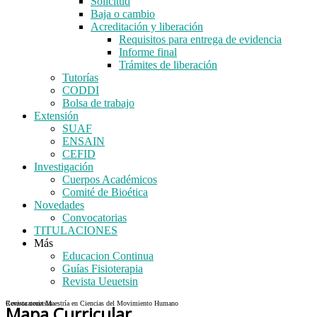
Solicitud
Baja o cambio
Acreditación y liberación
Requisitos para entrega de evidencia
Informe final
Trámites de liberación
Tutorías
CODDI
Bolsa de trabajo
Extensión
SUAF
ENSAIN
CEFID
Investigación
Cuerpos Académicos
Comité de Bioética
Novedades
Convocatorias
TITULACIONES
Más
Educacion Continua
Guías Fisioterapia
Revista Ueuetsin
Convocatoria Maestría en Ciencias del Movimiento Humano
Revista ueuetsin
Mapa Curricular