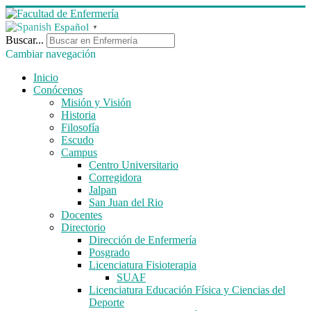
Español
▼
Buscar...
Cambiar navegación
Inicio
Conócenos
Misión y Visión
Historia
Filosofía
Escudo
Campus
Centro Universitario
Corregidora
Jalpan
San Juan del Rio
Docentes
Directorio
Dirección de Enfermería
Posgrado
Licenciatura Fisioterapia
SUAF
Licenciatura Educación Física y Ciencias del
Deporte