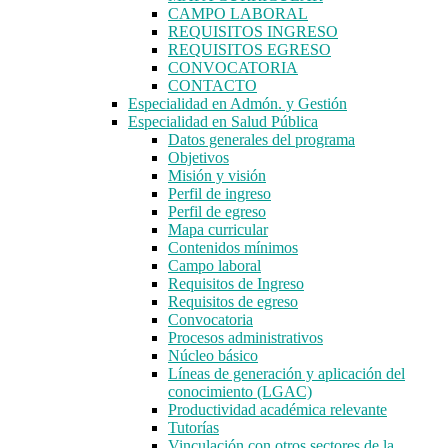
CAMPO LABORAL
REQUISITOS INGRESO
REQUISITOS EGRESO
CONVOCATORIA
CONTACTO
Especialidad en Admón. y Gestión
Especialidad en Salud Pública
Datos generales del programa
Objetivos
Misión y visión
Perfil de ingreso
Perfil de egreso
Mapa curricular
Contenidos mínimos
Campo laboral
Requisitos de Ingreso
Requisitos de egreso
Convocatoria
Procesos administrativos
Núcleo básico
Líneas de generación y aplicación del
conocimiento (LGAC)
Productividad académica relevante
Tutorías
Vinculación con otros sectores de la