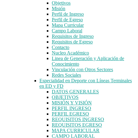
Objetivos
Misión
Perfil de Ingreso
Perfil de Egreso
Mapa Curricular
Campo Laboral
Requisitos de Ingreso
Requisitos de Egreso
Contacto
Nucleo Académico
Linea de Generación y Aplicación de
Conocimiento
Vinculación con Otros Sectores
Redes Sociales
Especialidad en Deporte con Líneas Terminales
en ED y FD
DATOS GENERALES
OBJETIVOS
MISIÓN Y VISIÓN
PERFIL INGRESO
PERFIL EGRESO
REQUISITOS INGRESO
REQUISITOS EGRESO
MAPA CURRICULAR
CAMPO LABORAL