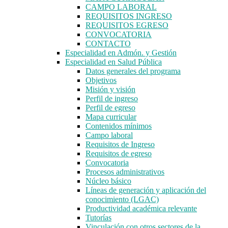
CAMPO LABORAL
REQUISITOS INGRESO
REQUISITOS EGRESO
CONVOCATORIA
CONTACTO
Especialidad en Admón. y Gestión
Especialidad en Salud Pública
Datos generales del programa
Objetivos
Misión y visión
Perfil de ingreso
Perfil de egreso
Mapa curricular
Contenidos mínimos
Campo laboral
Requisitos de Ingreso
Requisitos de egreso
Convocatoria
Procesos administrativos
Núcleo básico
Líneas de generación y aplicación del
conocimiento (LGAC)
Productividad académica relevante
Tutorías
Vinculación con otros sectores de la