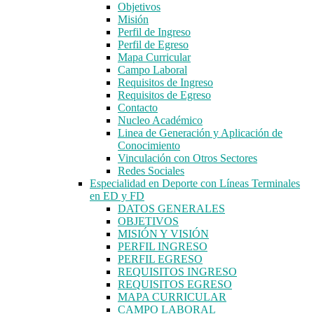
Objetivos
Misión
Perfil de Ingreso
Perfil de Egreso
Mapa Curricular
Campo Laboral
Requisitos de Ingreso
Requisitos de Egreso
Contacto
Nucleo Académico
Linea de Generación y Aplicación de
Conocimiento
Vinculación con Otros Sectores
Redes Sociales
Especialidad en Deporte con Líneas Terminales
en ED y FD
DATOS GENERALES
OBJETIVOS
MISIÓN Y VISIÓN
PERFIL INGRESO
PERFIL EGRESO
REQUISITOS INGRESO
REQUISITOS EGRESO
MAPA CURRICULAR
CAMPO LABORAL