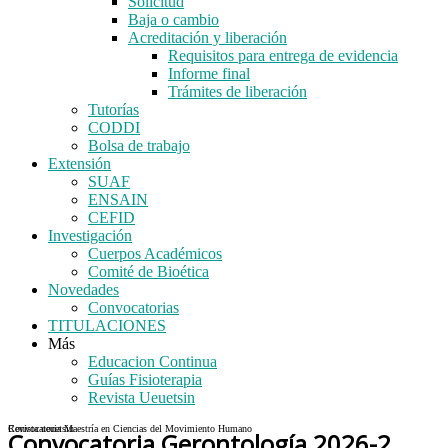
Solicitud
Baja o cambio
Acreditación y liberación
Requisitos para entrega de evidencia
Informe final
Trámites de liberación
Tutorías
CODDI
Bolsa de trabajo
Extensión
SUAF
ENSAIN
CEFID
Investigación
Cuerpos Académicos
Comité de Bioética
Novedades
Convocatorias
TITULACIONES
Más
Educacion Continua
Guías Fisioterapia
Revista Ueuetsin
Convocatoria Maestría en Ciencias del Movimiento Humano
Revista ueuetsin
Convocatoria Gerontología 2026-2