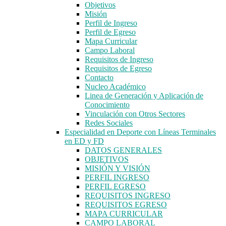
Objetivos
Misión
Perfil de Ingreso
Perfil de Egreso
Mapa Curricular
Campo Laboral
Requisitos de Ingreso
Requisitos de Egreso
Contacto
Nucleo Académico
Linea de Generación y Aplicación de
Conocimiento
Vinculación con Otros Sectores
Redes Sociales
Especialidad en Deporte con Líneas Terminales
en ED y FD
DATOS GENERALES
OBJETIVOS
MISIÓN Y VISIÓN
PERFIL INGRESO
PERFIL EGRESO
REQUISITOS INGRESO
REQUISITOS EGRESO
MAPA CURRICULAR
CAMPO LABORAL