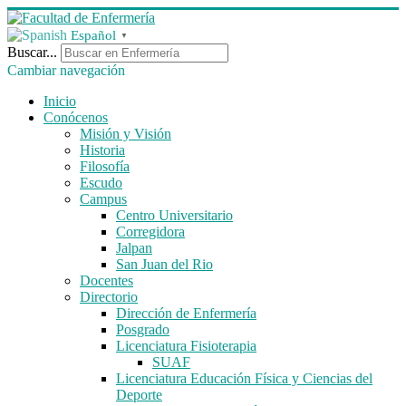
Español
▼
Buscar...
Cambiar navegación
Inicio
Conócenos
Misión y Visión
Historia
Filosofía
Escudo
Campus
Centro Universitario
Corregidora
Jalpan
San Juan del Rio
Docentes
Directorio
Dirección de Enfermería
Posgrado
Licenciatura Fisioterapia
SUAF
Licenciatura Educación Física y Ciencias del
Deporte