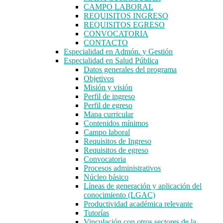
CAMPO LABORAL
REQUISITOS INGRESO
REQUISITOS EGRESO
CONVOCATORIA
CONTACTO
Especialidad en Admón. y Gestión
Especialidad en Salud Pública
Datos generales del programa
Objetivos
Misión y visión
Perfil de ingreso
Perfil de egreso
Mapa curricular
Contenidos mínimos
Campo laboral
Requisitos de Ingreso
Requisitos de egreso
Convocatoria
Procesos administrativos
Núcleo básico
Líneas de generación y aplicación del
conocimiento (LGAC)
Productividad académica relevante
Tutorías
Vinculación con otros sectores de la