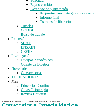
Solicitud
Baja o cambio
Acreditación y liberación
Requisitos para entrega de evidencia
Informe final
Trámites de liberación
Tutorías
CODDI
Bolsa de trabajo
Extensión
SUAF
ENSAIN
CEFID
Investigación
Cuerpos Académicos
Comité de Bioética
Novedades
Convocatorias
TITULACIONES
Más
Educacion Continua
Guías Fisioterapia
Revista Ueuetsin
Convocatoria Maestría en Ciencias del Movimiento Humano
Revista ueuetsin
Convocatoria Especialidad de